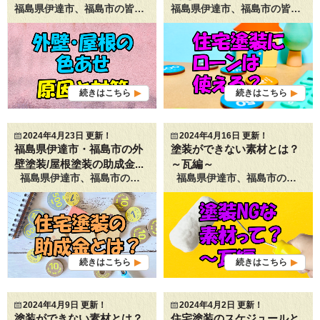
福島県伊達市、福島市の皆さまこんにちは！ 福島県伊達市の屋根・外壁塗装専門店 パンドル マチルダです☻ 今回のブログは、 外壁・屋根の色あせの原因と対策は？ というテーマで書いてみたいと思います。 福島県伊達市・福島市で外壁・屋根塗装をご検討中の皆さまの 参考になれば幸いです。 [toc] 【ふとした時に気づく外壁・屋根の色あせ】 皆さまがご自宅の塗り替えを検討し始める（し始めた）きっかけはどのようなことでしょうか？ ・前回の塗り替え時に、次は〇年後と決めていた ・ご近所さんが塗り替えをしているのを見て ・塗装店の折り込みチラシを見て ・訪ねてきた業者にすすめられて などなど、 ご自宅の塗り替えを検討し始めるきっかけは、いろいろあると思います。 上記に加えて多いのが、 “自宅の外壁や屋根をふと見たときに、色あせが気になったから” というお声です。 毎日過ごしているお家ですが、外壁や屋根をまじまじと見る機会はそんなにないですよね。 ある時ふと眺めると、結構色あせていたんだな・・・と気づく方が多いようです。 そして、いちど気になってしまうと、毎日過ごすお家だからこそ 早く美しい状態に戻したいという気持ちが沸き起こってくると思います。 そして、なるべく次は美しい状態を長くキープしたいと思う方が 多いのではないでしょうか。 そこで今回は、そんな皆さまのお悩みに寄り添うべく 外壁の色あせの原因と対策についてまとめてみようと思います。 【外壁・屋根の色あせの原因とは】 まずは、外壁・屋根が色あせる原因からみていきたいと思います。 皆さまは、どんなことがきっかけで外壁や屋根が色あせてくると思いますか？ いくつか原因がありますので、ひとつずつご説明していきます。 また、色あせを防ぐための対策もあわせてご紹介しますので ぜひ参考になさってください。 ①紫外線 外壁・屋根が色あせる原因のひとつ目は、紫外線です。 外壁や屋根には日光が降り注ぎます。 日光に含まれる紫外線には、塗料に含まれる物質と反応して 塗料の劣化を早めてしまうというマイナス面があります。 この紫外線にさらされることによって、 塗料に含まれる顔料の成分が紫外線によって破壊され、 屋根や外壁に塗った塗料の色があせてしまうのです。 日光が降り注ぐことは避けることができないですが、 紫外線による色あせを防ぐための対策もあります。 最近は塗料も進化していて、 紫外線と反応して塗料の劣化を進ませる物質（ラジカル）の 発生を抑える塗料も開発されています。 ラジカル制御型塗料と呼ばれるもので、 当店でもラジカル制御型塗料を積極的に採用しています。 この塗料を用いることで塗料が長持ちし、次の塗り替えまでの期間を長くすることができます。 またこの塗料は、紫外線によって顔料の成分が破壊されるのも抑えてくれるので、 色あせ防止にもなります。 紫外線の影響を完全に防ぐことはできないので 経年とともに色あせてきてしまうのは仕方のないことですが、 こうした改良された塗料を使って少しでも長持ちさせる工夫をすることが可能です。 ②酸性雨・錆 外壁や屋根の色あせの原因の２つ目は、酸性雨・錆です。 酸性雨とは・・・ 工場の稼働や自動車の利用などの人間活動を起源として発生した二酸化硫黄や窒素酸化物が 空気中の水分と結びつき、それが雲に溶け込み、雨となって地上に降り注いだものをいいます。 この酸性雨が樹木に降り注ぐと木の葉の色が変わってしまったり、 地面に蓄積されると土壌の成分が変わり、木々が枯れる原因となるなど、 環境に悪い影響を及ぼします。 そして、酸性雨は住宅などに使われている壁材や屋根材にも悪影響を及ぼします。 コンクリートの境目に酸性雨が入り込むと、コンクリートの成分が溶けだし、 表面が白く変色します。 それにより、外壁の色があせて見えてしまうのです。 また、酸性雨は強い酸性の性質を持つため、金属を腐食させます。 いわゆる錆が発生した状態です。 金属サイディングや鉄板屋根などは、腐食が進みやすい素材のため、 定期的な塗り替えによる防錆のメンテナンスが大切となります。 酸性雨は自然現象なので防ぐことは難しいですが、 酸性雨への対策がないわけではありません。 酸性雨に強い屋根材・外壁材というものが存在します。 酸性雨が屋根や壁に降り注ぐのを防ぐことはできなくても、 酸性雨に強い屋根材・外壁材を使用して家を建てるという対策をとることができます。 酸性雨に強い屋根材・外壁材にはどんなものがあるのでしょうか。 屋根材でいうと、ガルバリウム鋼板の屋根は酸性雨に強いとされていて、 外壁材では、樹脂系のサイディングの外壁が酸性雨に強いと言われています。 もし屋根材・外壁材を交換するご予定がある方は、 酸性雨の影響もひとつの判断材料としてご検討いただくと良いかもしれません。 ③コケやカビ 外壁・屋根が色あせる原因の３つ目は、コケやカビです。 この場合には、色あせというよりも、コケやカビの発生によって外壁や屋根が変色してしまい、 色があせたように見えるということになります。 コケやカビは湿度の高い場所に発生することが多く、 住宅の北側や日光の当たりにくい場所に多く見られます。 外壁の一部が緑ががって見える、黒ずんで見えるという場合は、 コケやカビを原因とした変色だと思われます。 そしてこれを「ただ色が変わっただけ」ということで放置してしまうと、 表面だけではなく、外壁材や屋根材そのものを腐らせてしまったり、 反りや剥がれの原因となることもあるので要注意です。 高圧洗浄でコケやカビを落とすこと、定期的に塗り替えをして コケやカビの発生を防ぐことが大切です。 ④コーキング剤のブリード現象 外壁・屋根が色あせる原因の４つ目は、コーキング剤のブリード現象です。 コーキング剤とは、外壁材の継ぎ目（目地）などに注入されている防水材のことです。 このコーキング材は、目地のすき間から住宅内へ雨水が浸入するのを防ぐという 大切な役割を持っています。 しかし、経年によりコーキング剤に含まれる「可塑剤」という成分が表面に浮き出てくることで、 コーキング周辺の外壁に黒いしみのようなものを作ってしまうのです。 コーキング周りの外壁が黒ずんで見えるので、 外壁が色あせたように見えてしまうというわけです。 これをコーキング剤のブリード現象といいます。 最近は「可塑剤」の含有量を大幅に減らした「ノンブリードタイプ」のコーキング剤が 開発されているので、これを使うことでブリード現象を抑えることが可能です。 しかし、現在塗り替え時期を迎えている住宅ではまだノンブリードタイプのものを 使用していない場合も多いので、ブリード現象が発生している住宅も多くあります。 このブリード現象を防ぐ対策としては、目地のコーキング剤をいちど撤去して、 新たにノンブリードタイプのコーキング剤で目地を埋める方法があります。 コーキング剤は経年とともに劣化するので、劣化してきたら打ち替える必要があります。 劣化したタイミングで、ノンブリードタイプに切り替えることをおすすめします。 もしくは、まだ打ち替えには早いけれど、外壁の塗装は行うという場合には、 現状のコーキング剤の上から、可塑剤が浮き出るのを防ぐ専用のプライマーを塗り、 その上から塗装を行うという方法もあります。 こうすることにより、目地のブリード現象を防ぎながら外壁の塗り替えをすることが可能です。 ⑤施工不良 外壁・屋根が色あせる原因の５つ目は施工不良です。 塗装工事がきちんと施工されなかった場合に、 色あせや変色が起こってしまう可能性があるのです。 それでは、どんな場合に色あせや変色が起こってしまうのでしょうか。 ⑴洗浄不足 ⑵屋根材や外壁材の種類に適さない塗料での塗装 ⑶下塗りが不十分 ⑷中塗り・上塗りが不十分 上記のような場合には、早ければ１～２年で 塗料の色あせや変色が起こってしまうこともあります。 せっかく塗装工事を行ったのに、工事の品質が低かったために すぐに色あせや変色が起こってしまっては大変です。 各工程をしっかりと行っているかどうか、各工程の報告が きちんとなされているかをご確認いただき、 不備がある場合には施工会社へ確認されることをおすすめします。 なお、当店では、各工程を写真で撮影しながら工事を進め、 お客様へご説明させて頂いておりますので、 安心してお任せください。 【色あせしにくい色とは】 ここまで、外壁や屋根の色あせの原因と対策についてご紹介してきました。 上記のような対策をとりながら定期的なメンテナンスを行って頂くことをおすすめします。 さて、それでは、色あせしにくい塗装色というのはあるのでしょうか？ 現在使われている塗料は、改良が進み、昔と比べて色あせや変色に強くなっているので、 色の違いで、色あせしやすい/しにくいという大きな差はなくなってきています。 しかし、強いて言うなら、色あせしにくい色は 白・黒・青の３色と言うことができます。 ですが、一方で白や黒は汚れが目立ちやすいという弱点もあります。 その観点からみると、 ベージュ・ブラウン・グレー といった、白や黒に近く、汚れが目立ちにくい色の方が トータル的に見て、色あせや変色が目立ちにくい色だと言えます。 色あせや変色の心配をなるべく減らして塗り替えをしたいという方は、 ベージュ・ブラウン・グレーでの塗装をご検討いただくとよいかもしれません。 こう聞くと、なんだか選択肢が少ないように感じられるかもしれないですね。 しかし、上記３色にも、 さまざまな色相・明るさ・鮮やかさのバリエーションがあります。 お好みに合わせて、ご自身の好きなベージュ、ブラウン、グレーを見つけていただける 楽しみがありますので、ご安心ください。 当店では、色あせの不安を解消しながら、ご自分らしい塗り替えが実現できるよう、 精一杯お客さまの塗り替えのサポートをさせていただきます。 お気軽にお声掛け頂ければ幸いです。 【外壁・屋根の色あせについてお悩みの時は】 今回は、外壁・屋根の色あせの原因と対策についてご紹介してきました。 少しでも皆さまのお悩み解消につながれば嬉しいです。 外壁や屋根の色あせでお悩みがありましたら ぜひ当店までお気軽にご相談頂ければ嬉しいです。 ここまで読んで頂き、ありがとうございます。 【皆さまのお悩みにお答えします】 外壁・屋根塗装をご検討中の皆さまは、 さまざまな不安や疑問をお持ちではないでしょうか？ 当店では、 「費用はどれくらいかかるの？」 「塗料の種類や色は？」 といった皆さまのご質問にお答えします。 塗装についての不安や疑問をお持ちの皆さま、 ぜひお気軽にショールームへお立ち寄りください。 当店ではお客さまに気持ちの良い工事をご提供するため 日々、品質・サービスの向上に取り組んでいます。 以下はその一部です。 費用と見積もりの透明性 当店では「無料お見積」を実施しております。 事前に「費用」「単価」の全てを開示し、お客様が納得された上で工事を進めます。 不透明な費用は一切ございませんのでご安心ください。 また、「助成金」や「補助金」を利用して、費用負担を軽減する方法もご提案いたします。 「塗り替えの相場はどのくらい？」 「他社で見積をとったけれど、この金額は適正なの？」 といった不安・疑問にもお答えいたします。 お気軽にご相談ください。 品質への自信 当店では、高品質でコストパフォーマンスに優れた「ハイブリッドシリコン塗料」や 高性能で長持ちする「フッ素塗料」「無機塗料」など、 多種多様な高品質な塗料を取り揃えています。 お客さまからご指定がない場合には、 創業７１年の経験から確信をもっておすすめできる国内トップメーカーの塗料を使用。 お客さまが塗装後に安心して長く安全にお住まいいただける塗装工事をご提供しています。 もちろん、お客様のご希望のメーカーやシリーズがあればご指定の塗料で塗装いたしますので、 塗料のご相談やご質問も何なりとお申し付けください。 数年から十数年に一度の塗り替えです。 とことん品質を追求して施工させていただきます。 お客さまもとことん、ご自身のご要望をスタッフまでお伝えください。 デザインの多様性 「ツヤあり」「ツヤなし」といった光沢の違いでも、 塗装後の仕上がりのイメージは変わってきます。 当店では、お客さまが塗装後のイメージをつかみやすいよう、 様々な色見本や塗板をご用意しております。 また、ショールームにはカラーシミュレーターを完備。 ご自宅のお写真を使って、画面上でさまざまな塗装色をお試しいただけます。 また当店はWBアートなどのデザイン性の高い多彩仕上工法での塗装も承っております。 「多彩仕上げで塗装したいけど、どこの塗装店に頼めばいいの？」 とお悩みになっている方がいらっしゃいましたら、ぜひ当店までお声掛けください。 アフターサービスと保証 外壁塗装は、一度完了すれば終わりではありません。 お客さまが外壁塗装の施工会社を選ぶ際、価格や仕上がりの美しさだけでなく、 施工後のフォローアップがどれだけ充実しているかも重要な判断基準になると思います。 当店では施工後の「保証期間」を設けており、 施工後に発生した不具合にも迅速に対応しますのでご安心ください。 気候条件や時間の経過などさまざまな原因によって 予期せぬ問題が発生する場合もあります。 その場合には、どうして問題が発生したのかという原因を追究し、 適切な対処の方法をご提案いたします。 お客さまが施工後にも連絡や相談をしやすいお店づくりを心掛けております。 ご心配・ご不明な点があった場合には、お気軽にご連絡いただきたいと思います。 【春の塗り替え承り中】 春はご自宅の外壁・屋根の塗り替えに最適な季節です
福島県伊達市、福島市の皆さまこんにちは！ 福島県伊達市の屋根・外壁塗装専門店 パンドル マチルダです☻ ゴールデンウィーク真っ只中ですが、皆さまいかがお過ごしですか？ 気持ちの良いお天気が続いていて、絶好の行楽日和ですね。 当店は、ゴールデンウィーク期間中、 日曜日と祝日を除いて、毎日営業しておりますので 塗装に関することでお悩みがございましたらお気軽にお立ち寄りください。 （５月３日～６日が店休となります） また、お電話やメールでのお問い合わせは、随時承っております。 留守番電話にメッセージを残していただけましたら、 折り返しご連絡差し上げますので、ご遠慮なくお電話いただけますと幸いです。 なお、当店の営業時間は、下記の通りです。 平日：午前９時～昼１２時 午後１時～午後５時 土曜：午後１時～午後５時 さて、今回のブログは、 外壁・屋根塗装にローンは使える？ というテーマで書いてみたいと思います。 福島県伊達市・福島市で外壁・屋根塗装をご検討中の皆さまの 参考になれば幸いです。 [toc] 【外壁・屋根塗装にかかる費用の悩み】 ご自宅の塗り替えをする際、いちばん気になることは、 塗装にかかる費用だと思います。 数年に一度の塗り替えには、数十万円から百万円を超える費用がかかります。 これは家計にとって大きな出費ですよね。 なるべく工事代金を抑えて塗り替えをしたいところです。 前回のブログでは、福島県伊達市と福島市、そして近隣の桑折町、国見町で実施している 塗装に利用できる助成金や補助金のご紹介をしました。 塗り替えの費用を抑えるためには、こうした助成金や補助金を利用するのがひとつの方法です。 また、次の塗り替えに備えて、数年間かけてお金を積み立てておくといった、 計画的な準備も有効ですよね。 しかしながら、昨今の物価高や、子育て・介護にかかる費用の捻出、 予測できない出費が重なるなど、なかなか計画通りにいかないというのが 現実的なところではないでしょうか。 それでも、定期的なご自宅のメンテナンスは続けていかなければなりません。 費用はなるべく抑えて塗り替えたいというのが皆さまの本音だと思いますが、 安ければそれでいいというわけでもないですよね。 安くても品質が悪い、もしくは品質が良くても価格が高いなど、 仕上がりと費用のバランスが取れない塗装工事は、お客さまの 満足度を下げる要因となりますし、 品質の低い塗装工事は、劣化が進みやすく、次の塗り替え時期が 早まってしまう可能性もあります。 価格と品質のバランスが大変重要です。 塗装工事の施工店を決める際にはぜひ、 品質と価格の両面からご検討いただくことをおすすめします。 当店では、適正な価格で高品質な塗装工事をお客さまに提供しております。 ぜひいちどご相談頂ければ幸いです。 【外壁・屋根塗装代金の支払い方法】 外壁・屋根塗装の工事代金の支払い方法にはどんなものがあるでしょうか。 施工会社によって取り扱いは異なりますが、 当店では、現金払い・銀行振込・クレジットカード払いから お客さまのご都合のよい方法をお選びいただいております。 また、お客さまご自身で、各種住宅ローンやリフォームローンを組んで頂き、 当店へ現金または銀行振込でお支払いいただくことも可能です。 【ローン払いのメリット】 塗装工事代金の支払い方法で、ローン払いを選択した場合の メリット・デメリットにはどんなものがあるでしょうか。 まずはメリットから。 ・毎月一定額を支払いをすれば良く、手元にまとまった資金を残しておくことができる ・お金が貯まるまで外壁や屋根の劣化を放置することなく、すぐに工事ができる ・妥協せずに希望の塗装プランを選択できる ローン払いを選択することで、こうしたメリットがあります。 手元にまとまった資金を残しておくことで、 お子様の学業にかかるお金や、親御さんの介護にかかるお金など、 今後予想される出費に備えることができますし、 ご自宅の外壁や屋根の劣化を放置することなく、 適切な時期に安心して塗り替えができることが最大のメリットだと思います。 また、妥協のない塗装プランを選択することで、長持ちする塗料を選び、 次回の塗り替えまでの期間を延ばすことも可能になります。 長い目でみると、塗装にかかるコストを抑えることができるというのも ローン払いのメリットのひとつです。 【ローン払いのデメリット】 ローン払いを選択した場合のデメリットにはどんなものがあるでしょうか。 ローン払いを選択すると、工事代金に加えて借入先への金利の支払いが必要となり、 現金払いよりも支払い総額が大きくなります。 これがローン払いを選択した場合のデメリットです。 金利については、利用するローンの種類や借入条件によって異なりますが、 有担保ローンを利用すると金利を抑えることができる場合が多いです。 有担保ローンと無担保ローンで金利にどのくらいの差があるのかというと、 有担保ローンの金利は０．３％から。 無担保ローンの金利は３％～１８％程度と、大きな開きがあります。 有担保ローンは審査が厳しく、手続きに時間がかかることが多いので、 工事発注前に、余裕をもって申請手続きをされると良いと思います。 なお、すでに契約している住宅ローンやリフォームローンがある場合には、 同じ借入先でローンを組むと金利の優遇を受けられることがありますので、 契約している銀行やローン会社へご相談されることをおすすめします。 【ローン払いのご相談は】 当店でも、各種ローンを使ったお支払いを承っております。 ローン払いについてご不明な点などがありましたら、 お問い合わせください。 お客さまの疑問・不安が解消されるよう、 サポートさせていただきます。 家計に無理のないお支払いの方法をご選択いただくことも、 塗装工事の発注にとても大切なことです。 皆さまのご自宅を、定期的なメンテナンスによって いつまでも大切にお住まい頂けることを願っています。 ご不明点などございましたらお気軽にお問い合わせください。 今回は、塗装工事の支払い方法のうち、 ローン払いについてご紹介しました。 ここまで読んで頂きありがとうございます。 【皆さまのお悩みにお答えします】 外壁・屋根塗装をご検討中の皆さまは、 さまざまな不安や疑問をお持ちではないでしょうか？ 当店では、 「費用はどれくらいかかるの？」 「塗料の種類や色は？」 といった皆さまのご質問にお答えします。 塗装についての不安や疑問をお持ちの皆さま、 ぜひお気軽にショールームへお立ち寄りください。 当店ではお客さまに気持ちの良い工事をご提供するため 日々、品質・サービスの向上に取り組んでいます。 以下はその一部です。 費用と見積もりの透明性 当店では「無料お見積」を実施しております。 事前に「費用」「単価」の全てを開示し、お客様が納得された上で工事を進めます。 不透明な費用は一切ございませんのでご安心ください。 また、「助成金」や「補助金」を利用して、費用負担を軽減する方法もご提案いたします。 「塗り替えの相場はどのくらい？」 「他社で見積をとったけれど、この金額は適正なの？」 といった不安・疑問にもお答えいたします。 お気軽にご相談ください。 品質への自信 当店では、高品質でコストパフォーマンスに優れた「ハイブリッドシリコン塗料」や 高性能で長持ちする「フッ素塗料」「無機塗料」など、 多種多様な高品質な塗料を取り揃えています。 お客さまからご指定がない場合には、 創業７１年の経験から確信をもっておすすめできる国内トップメーカーの塗料を使用。 お客さまが塗装後に安心して長く安全にお住まいいただける塗装工事をご提供しています。 もちろん、お客様のご希望のメーカーやシリーズがあればご指定の塗料で塗装いたしますので、 塗料のご相談やご質問も何なりとお申し付けください。 数年から十数年に一度の塗り替えです。 とことん品質を追求して施工させていただきます。 お客さまもとことん、ご自身のご要望をスタッフまでお伝えください。 デザインの多様性 「ツヤあり」「ツヤなし」といった光沢の違いでも、 塗装後の仕上がりのイメージは変わってきます。 当店では、お客さまが塗装後のイメージをつかみやすいよう、 様々な色見本や塗板をご用意しております。 また、ショールームにはカラーシミュレーターを完備。 ご自宅のお写真を使って、画面上でさまざまな塗装色をお試しいただけます。 また当店はWBアートなどのデザイン性の高い多彩仕上工法での塗装も承っております。 「多彩仕上げで塗装したいけど、どこの塗装店に頼めばいいの？」 とお悩みになっている方がいらっしゃいましたら、ぜひ当店までお声掛けください。 アフターサービスと保証 外壁塗装は、一度完了すれば終わりではありません。 お客さまが外壁塗装の施工会社を選ぶ際、価格や仕上がりの美しさだけでなく、 施工後のフォローアップがどれだけ充実しているかも重要な判断基準になると思います。 当店では施工後の「保証期間」を設けており、 施工後に発生した不具合にも迅速に対応しますのでご安心ください。 気候条件や時間の経過などさまざまな原因によって 予期せぬ問題が発生する場合もあります。 その場合には、どうして問題が発生したのかという原因を追究し、 適切な対処の方法をご提案いたします。 お客さまが施工後にも連絡や相談をしやすいお店づくりを心掛けております。 ご心配・ご不明な点があった場合には、お気軽にご連絡いただきたいと思います。 【春の塗り替え承り中】 春はご自宅の外壁・屋根の塗り替えに最適な季節です
続きはこちら
続きはこちら
2024年4月23日 更新！
2024年4月16日 更新！
福島県伊達市・福島市の外
塗装ができない素材とは？
壁塗装/屋根塗装の助成金...
～瓦編～
福島県伊達市、福島市の皆さまこんにちは！ 福島県伊達市の屋根・外壁塗装専門店 パンドル マチルダです☻ 今回のブログは、 福島県伊達市・福島市の外壁塗装/屋根塗装の助成金とは？ というテーマで書いてみたいと思います。 [toc] 【高まる外壁屋根塗装の助成金のニーズ】 福島県伊達市・福島市でご自宅の塗り替えをご検討中の皆さまから お問い合わせいただくことの多い質問のひとつが、 「塗り替えをする時の補助金や助成金ってありますか？」 というものです。 外壁や屋根の塗り替えは費用がかかりますし、定期的に塗り替えを行わなければいけないため、 ご予算の部分は皆さま気になるところですよね。 少しでも安く塗り替えたいけれども、性能の低い塗料を使ってすぐに劣化してしまうのは 避けたいと思っていらっしゃる方が多いのではないでしょうか？ そこで今回は、福島県伊達市・福島市で、塗装に使える助成金制度を現在実施しているかどうか、 またどのようなケースで利用できるのかなどについてまとめてみたいと思います。 なお、今回掲載する内容は、２０２４年４月２３日時点での情報となりますので、 塗り替えの際には各省庁や自治体、団体等のホームページをチェックして 最新の情報をお調べいただければと思います。 福島県伊達市・福島市でご自宅の外壁・屋根塗装をご検討中の皆さまの 参考になれば幸いです。 【塗装に利用できる助成金とは】 福島県伊達市・福島市でご自宅の屋根・外壁を塗り替えたいとお考えの皆さまは多くいらっしゃると思います。 しかし、塗装工事は決して安いものではなく、その費用が家計にとって負担となることも事実です。 外壁や屋根はいちど塗り替えればあとは大丈夫というわけではなく、定期的に塗り替えをして メンテナンスをしていく必要があります。 少しでも工事にかかる費用を抑えながら、ご自宅を大切に維持していければ安心ですよね。 国や地方自治体では、不定期で住宅リフォームに利用できる助成金や補助金の制度を実施しています。 こうした助成金や補助金の中には、外壁や屋根の塗装にも利用できるものもあり、 申請が承認されれば、工事代金から一定額が割り引かれ、工事代金の負担が少なくて済みます。 利用できる助成金・補助金制度が実施されている場合にはぜひ積極的にご活用いただくことをおすすめします。 それでは、この後、福島県伊達市・福島市で実施されている 塗装に使用できる助成金制度があるかどうか、またどんな制度なのかをご紹介していきたいと思います。 【福島県伊達市の外壁屋根塗装の助成金は】 まずは福島県伊達市で実施している外壁・屋根塗装に利用できる助成金の情報から ご紹介します。 福島県伊達市では現在、一般的な屋根・外壁塗装に利用できる助成金や補助金制度は実施されていません。 しかし、対象者を限定した下記の助成金・補助金制度が実施されていますので、 対象となる方は、いちどチェックしてみていただきたいと思います。 福島県伊達市で実施しているのは、伊達市空き家改修等支援事業補助金交付制度です。 こちらは、伊達市空き家バンクに登録している物件を購入する方を対象とした補助金制度です。 伊達市に３年以上定住する見込みがあるといったいくつかの条件を満たすと、 空き家の取得・改修にかかった費用のうち、最大で１２０万円の補助が受けられるというものです。 対象者が限られてはしまいますが、これから福島県伊達市へ引っ越しを予定されている方で、 空き家バンクに登録された物件の購入を検討中の方はぜひご利用いただきたいと思います。 こちらの制度について詳しい情報は、「伊達市空き家改修等支援事業補助金交付制度」で検索いただくか、 福島県伊達市役所 協働まちづくり課 移住定住推進係までお問いあわせなさってみてください。 なお、こちらは２０２４年４月２３日時点の情報です。 今後新たにスタートする制度が出てくることもありますので、 工事開始前に、福島県伊達市で実施されている制度があるかどうかをお調べになってから 塗り替え工事をご発注されることをおすすめします。 【福島市の外壁屋根塗装の助成金は】 続いて、福島市で実施している外壁・屋根塗装に利用できる助成金の情報です。 福島市では現在、一般的な屋根・外壁塗装に利用できる助成金や補助金制度は実施されていません。 しかし、対象者を限定した下記の助成金・補助金制度が実施されていますので、 対象となる方は、いちどチェックしてみていただきたいと思います。 福島市で実施しているのは、福島市結婚新生活支援事業補助金制度です。 こちらは、令和２年５月１日〜令和６年３月３１日までの間に婚姻届を提出した夫婦を対象とした補助金制度です。 婚姻日（婚姻届を提出した日）時点の年齢が、夫婦ともに３９歳以下といったいくつかの条件を満たすと、 住宅取得・リフォームにかかった費用のうち、最大で３０万円の補助が受けられるというものです。 対象者が新婚世帯に限られてはしまいますが、対象となる方はぜひご利用いただきたいと思います。 こちらの制度について詳しい情報は、「福島市結婚新生活支援事業補助金 」で検索いただくか、 福島市役所 定住交流課までお問いあわせなさってみてください。 なお、こちらは２０２４年４月２３日時点の情報です。 今後新たにスタートする制度が出てくることもありますので、 工事開始前に、福島市で実施されている制度があるかどうかをお調べになってから 塗り替え工事をご発注されることをおすすめします。 【福島県伊達市近隣市町村の実施状況】 続いて、福島県伊達市の近隣市町村で実施している外壁・屋根塗装に利用できる助成金について ご紹介したいと思います。 桑折町と、国見町の情報をまとめました。 【桑折町の外壁屋根塗装の助成金は】 まずは、伊達市のお隣、桑折町で実施している外壁・屋根塗装に利用できる助成金の情報です。 桑折町では、対象者を限定した下記の助成金・補助金制度が実施されています。 対象となる方は、いちどチェックしてみていただきたいと思います。 桑折町で実施しているのは、桑折町若者定住促進事業補助金です。 ４５歳未満で、桑折町内にマイホームを取得、またはリフォームを行った人を対象とした補助金制度です。 町に１０年以上定住することを前提とするといったいくつかの条件を満たすと、 住宅リフォームにかかった費用のうち、最大で３０万円の補助が受けられるというものです。 対象となる方はぜひご利用いただきたいと思います。 こちらの制度について詳しい情報は、「桑折町若者定住促進事業補助金 」で検索いただくか、 桑折町役場 建設水道課 都市整備係までお問いあわせなさってみてください。 なお、こちらは２０２４年４月２３日時点の情報です。 今後新たにスタートする制度が出てくることもありますので、 工事開始前に、桑折町で実施されている制度があるかどうかをお調べになってから 塗り替え工事をご発注されることをおすすめします。 【国見町の外壁屋根塗装の助成金は】 続いて、国見町で実施している外壁・屋根塗装に利用できる助成金の情報です。 国見町では、対象者を限定した下記の助成金・補助金制度が実施されています。 対象となる方は、いちどチェックしてみていただきたいと思います。 国見町で実施しているのは、国見町空き家改修等支援事業補助金です。 空き家の購入・賃借者、所有者を対象とした補助金制度です。 いくつかの条件を満たすと、 空き家の改修にかかった金額のうち、最大で１８０万円の補助が受けられるというものです。 対象となる方はぜひご利用いただきたいと思います。 こちらの制度について詳しい情報は、「国見町空き家改修等支援事業補助金 」で検索いただくか、 国見町役場 企画調整課までお問いあわせなさってみてください。 なお、こちらは２０２４年４月２３日時点の情報です。 今後新たにスタートする制度が出てくることもありますので、 工事開始前に、国見町で実施されている制度があるかどうかをお調べになってから 塗り替え工事をご発注されることをおすすめします。 【福島県伊達市周辺での助成金実施状況まとめ】 ここまで、福島県伊達市、福島市、桑折町、国見町での 住宅の屋根・外壁塗装に利用できる助成金・補助金の実施状況についてご紹介してきました。 改めてまとめてみたいと思います。 ★福島県伊達市 「伊達市空き家改修等支援事業補助金交付制度」 ・令和２年５月１日〜令和６年３月３１日までの間に婚姻届を提出した夫婦を対象 ・空き家の取得・改修にかかった費用のうち、最大で１２０万円を補助 ★福島市 「福島市結婚新生活支援事業補助金制度」 ・伊達市空き家バンクに登録している物件を購入する方を対象 ・住宅取得・リフォームにかかった費用のうち、最大で３０万円を補助 ★桑折町 「桑折町若者定住促進事業補助金」 ・４５歳未満で、桑折町内にマイホームを取得、またはリフォームを行った人を対象 ・住宅リフォームにかかった費用のうち、最大で３０万円を補助 ★国見町 「国見町空き家改修等支援事業補助金」 ・空き家の購入・賃借者、所有者を対象 ・空き家の改修にかかった金額のうち、最大で１８０万円を補助 この他、福島県でも今後実施が予定されている助成金・補助金制度があるようです。 塗り替えの際、市町村だけではなく県のホームページなどもチェックしながら、 最新の制度実施状況をご確認の上、工事をご発注いただくことをおすすめします。 【地震保険が利用できる場合も】 ここまでご紹介してきた塗装工事に利用できる助成金・補助金制度の対象とならなかったという方に ご検討いただきたいのが、地震保険の補償です。 大きな地震の後、外壁や基礎にひびが入ってしまったという方も多くいらっしゃると思います。 地震が原因である場合、塗装工事が地震保険の補償対象となる可能性があります。 ぜひいちど、ご自身でご加入されている保険会社に連絡を取って、 外壁や基礎のひび割れの補修・外壁塗装が保険適用となるかをご確認いただくことをおすすめします。 【工事実施前に補助金利用の検討を】 今回は、福島県伊達市・福島市で実施されている外壁・屋根塗装に利用できる 助成金・補助金についてご紹介してきました。 ご紹介した以外にも不定期で新たな制度がスタートする場合がありますので、 塗り替え工事発注前に、お住まいの地域で利用できる制度があるかどうかご確認いただき、 工事をご発注いただきたいと思います。 少しでも塗り替えにかかる費用を抑えて、 家計にやさしく、安心な塗り替えを行っていただきたいと思います。 当店でもご相談に乗りますので、ご遠慮なくご連絡いただければ幸いです。 【春の塗り替え承り中】 春は塗り替えに最適な季節です
福島県伊達市、福島市の皆さまこんにちは！ 福島県伊達市の屋根・外壁塗装専門店 パンドル マチルダです☻ 今回のブログは、前回に引き続き塗装ができない素材とは？ というテーマで書いてみたいと思います。 前回は金属素材についてご紹介しました。 今回は、瓦（かわら）編です。 瓦の種類をご紹介しながら、 メンテナンスの方法についてご説明したいと思います。 瓦にはさまざまな種類があり、 ぱっと見たときには同じように見えるものもあります。 「うちの瓦は何ていう種類なのかな？」 「どんなメンテナンスが必要なのかな？」 と疑問に思われている方の参考になれば嬉しいです。 [toc] 形状別に見る瓦の種類 日本の住宅に使われている代表的な屋根材の「瓦（かわら）」。 その瓦には、さまざまな種類があるのをご存じですか？ まずは形からご紹介していきたいと思います。 瓦の形にもいくつか種類があるんですね。 主にＪ型・Ｓ型・Ｆ型・Ｍ型に分けられます。 さて、それぞれどんな形をしているのでしょうか。 ひとつずつ解説していきます。
続きはこちら
続きはこちら
2024年4月9日 更新！
2024年4月2日 更新！
塗装ができない素材とは？
住宅塗装のスケジュールと