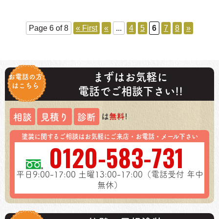
Page 6 of 8
« First
«
...
4
5
6
7
8
»
まずはお気軽に
お電話の方
はこちら
電話でご相談下さい!!
は
無料
!
相談
見積り
診断
塗装に関するご相談はお気軽にご来店・お電話・メール下さい
0120-583-731
平日9:00-17:00
土曜13:00-17:00（電話受付 年中
無休）