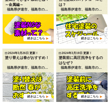
～金属編～
は？
福島県伊達市、福島市の皆さまこんにちは！ 福島県伊達市の屋根・外壁塗装専門店 パンドル マチルダです☻ ここ福島県伊達市・福島市でも、桜の花が咲き始めましたね
福島県伊達市、福島市の皆さまこんにちは！ 福島県伊達市の屋根・外壁塗装専門店 パンドル マチルダです☻ ４月に入り、ようやく春らしい陽気になってきましたね。 当店ショールームの軒下には、今年もツバメの姿が
続きはこちら
続きはこちら
2024年3月26日 更新！
2024年3月19日 更新！
塗り替えは春がおすすめ！
塗装前に高圧洗浄をするの
はなぜ？
福島県伊達市、福島市の皆さまこんにちは！ 福島県伊達市の屋根・外壁塗装専門店 パンドル マチルダです☻ ３月もあと少しで終わりですね。 桜の開花が待ち遠しい今日このごろ。 当店ショールームにも手作りの桜を飾りました
福島県伊達市、福島市の皆さまこんにちは！ 福島県伊達市の屋根・外壁塗装専門店 パンドル マチルダです☻ 本日もブログを訪問して頂きありがとうございます！ 情熱をこめて書かせていただきます！ ぜひ最後まで読んでいただけたら
続きはこちら
続きはこちら