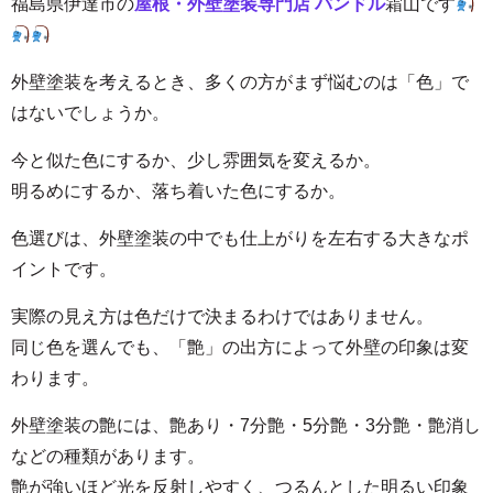
福島
県伊達市の
屋根・外壁塗装専門店 パンドル
霜山
です
外壁塗装を考えるとき、多くの方がまず悩むのは「色」で
はないでしょうか。
今と似た色にするか、少し雰囲気を変えるか。
明るめにするか、落ち着いた色にするか。
色選びは、外壁塗装の中でも仕上がりを左右する大きなポ
イントです。
実際の見え方は色だけで決まるわけではありません。
同じ色を選んでも、「艶」の出方によって外壁の印象は変
わります。
外壁塗装の艶には、艶あり・7分艶・5分艶・3分艶・艶消し
などの種類があります。
艶が強いほど光を反射しやすく、つるんとした明るい印象