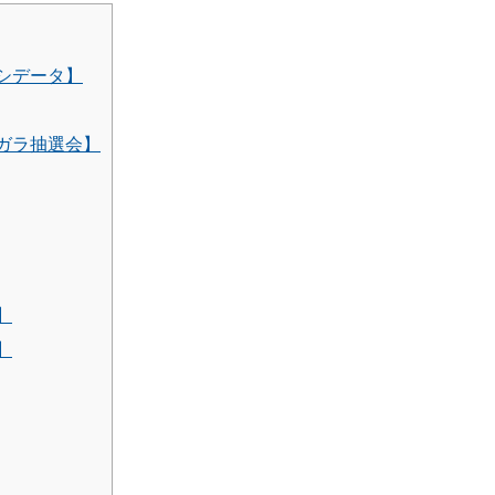
シデータ】
ガラ抽選会】
】
】