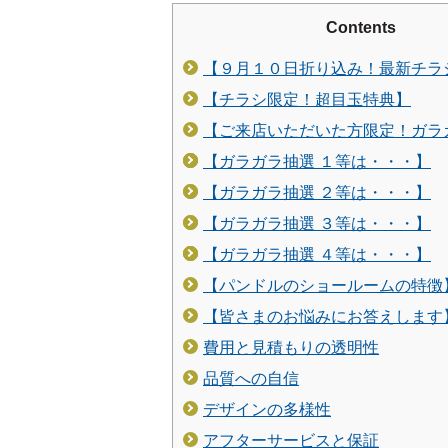
Contents
【９月１０日折り込み！最新チラ
【チラシ限定！超目玉特典】
【ご来店いただいた方限定！ガラ
【ガラガラ抽選 １等は・・・】
【ガラガラ抽選 ２等は・・・】
【ガラガラ抽選 ３等は・・・】
【ガラガラ抽選 ４等は・・・】
【パンドルのショールームの特徴
【皆さまのお悩みにお答えします
費用と見積もりの透明性
品質への自信
デザインの多様性
アフターサービスと保証